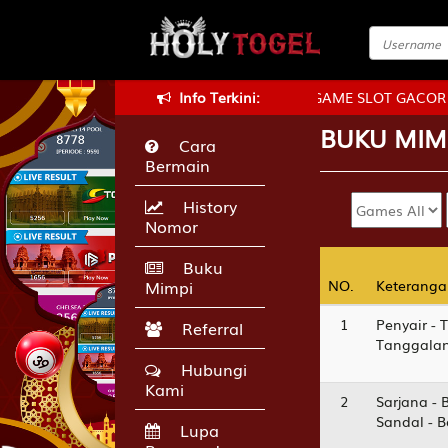
𝐎𝐋𝐘𝐓𝐎𝐆𝐄𝐋 - SITUS TOGEL DAN GAME SLOT GACOR TERBA
Info Terkini:
BUKU
MIM
Cara
Bermain
History
Nomor
Buku
NO.
NO.
Keteranga
Keteranga
Mimpi
1
Penyair - 
Referral
Tanggalan
Hubungi
Kami
2
Sarjana - 
Sandal - 
Lupa