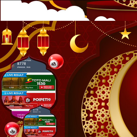
32
Kepala Des
Ceret - Se
33
Penipu - K
Aswatam
34
Ibu Suri -
Kunti
35
Budha - Ka
Bagaspati
36
Wanita Sih
- Pintu - 
37
Dewa Maut
- Rokok - 