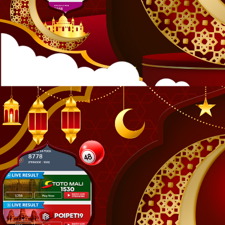
38
Orang Gila 
Buriswara
39
Siluman Ai
Toples - W
40
Putri Kipas
Apokat,Alp
41
Petani - Pe
Cukur - Ir
42
Prajurit -
Angin - Ci
43
Raksasa - 
Es - Praha