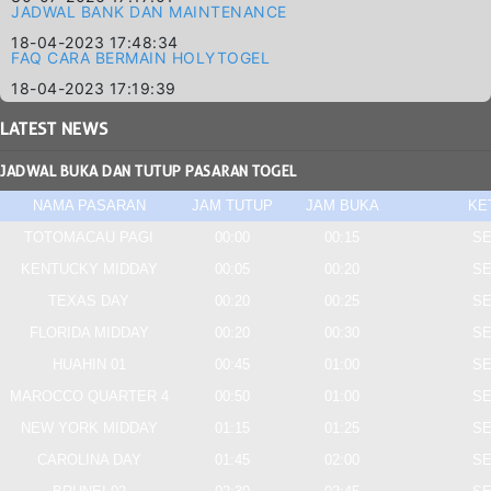
JADWAL BANK DAN MAINTENANCE
18-04-2023 17:48:34
FAQ CARA BERMAIN HOLYTOGEL
18-04-2023 17:19:39
LATEST
NEWS
JADWAL BUKA DAN TUTUP PASARAN TOGEL
NAMA PASARAN
JAM TUTUP
JAM BUKA
KE
TOTOMACAU PAGI
00:00
00:15
SE
KENTUCKY MIDDAY
00:05
00:20
SE
TEXAS DAY
00:20
00:25
SE
FLORIDA MIDDAY
00:20
00:30
SE
HUAHIN 01
00:45
01:00
SE
MAROCCO QUARTER 4
00:50
01:00
SE
NEW YORK MIDDAY
01:15
01:25
SE
CAROLINA DAY
01:45
02:00
SE