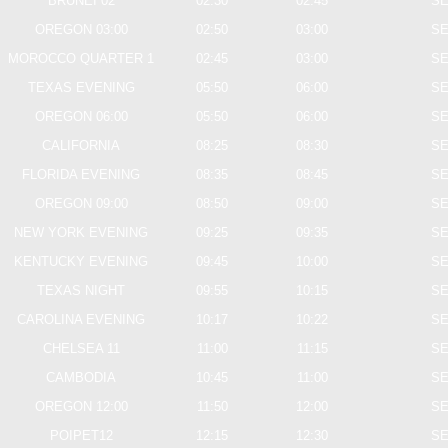
BRUNEI 02
02:30
02:45
SE
OREGON 03:00
02:50
03:00
SE
MOROCCO QUARTER 1
02:45
03:00
SE
TEXAS EVENING
05:50
06:00
SE
OREGON 06:00
05:50
06:00
SE
CALIFORNIA
08:25
08:30
SE
FLORIDA EVENING
08:35
08:45
SE
OREGON 09:00
08:50
09:00
SE
NEW YORK EVENING
09:25
09:35
SE
KENTUCKY EVENING
09:45
10:00
SE
TEXAS NIGHT
09:55
10:15
SE
CAROLINA EVENING
10:17
10:22
SE
CHELSEA 11
11:00
11:15
SE
CAMBODIA
10:45
11:00
SE
OREGON 12:00
11:50
12:00
SE
POIPET12
12:15
12:30
SE