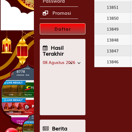
Password
13851
Promosi
13850
Daftar
13849
13848
Hasil
13847
Terakhir
13846
08 Agustus 2026
NEWYORKMID
0588
CAROLINADAY
6936
BRUNEI 02
1639
OREGON3
1535
Berita