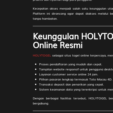
Kecepatan akses menjadi salah satu keunggulan u
Platform ini dirancang agar dapat diakses melalui b
tanpa hambatan.
Keunggulan HOLYTOG
Online Resmi
HOLYTOGEL
sebagai situs togel online terpercaya, me
Proses pendaftaran yang mudah dan cepat.
Tampilan website responsif untuk pengguna desk
Layanan customer service online 24 jam.
Pilihan pasaran lengkap termasuk Toto Macau 4D.
Transaksi deposit dan penarikan yang cepat.
Sistem keamanan data yang terenkripsi untuk m
Dengan berbagai fasilitas tersebut, HOLYTOGEL b
bergabung.